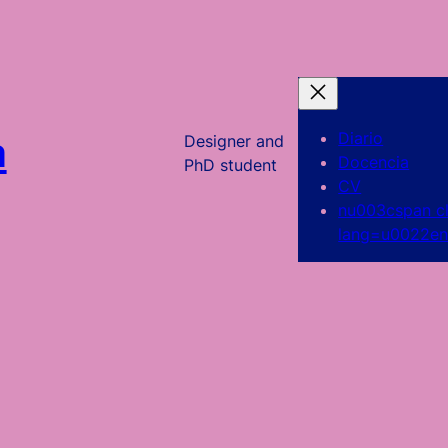
a
Diario
Designer and
Docencia
PhD student
CV
nu003cspan c
lang=u0022en