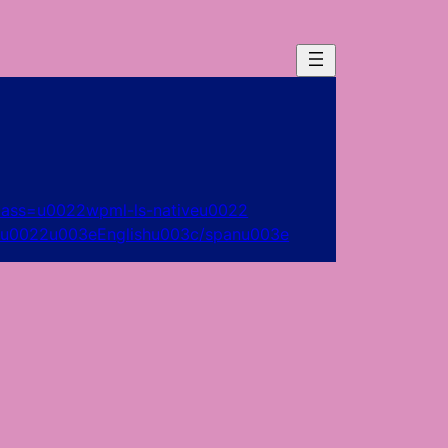
lass=u0022wpml-ls-nativeu0022
u0022u003eEnglishu003c/spanu003e