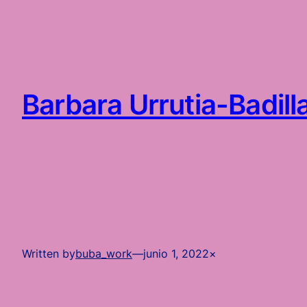
Saltar
al
contenido
Barbara Urrutia-Badill
Written by
buba_work
—
junio 1, 2022
×