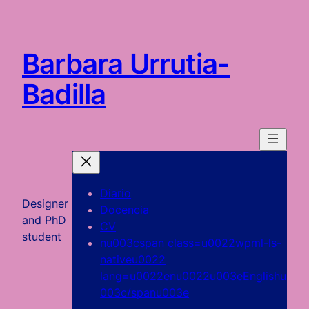
Saltar
al
contenido
Barbara Urrutia-
Badilla
Diario
Designer
Docencia
and PhD
CV
student
nu003cspan class=u0022wpml-ls-
nativeu0022
lang=u0022enu0022u003eEnglishu
003c/spanu003e