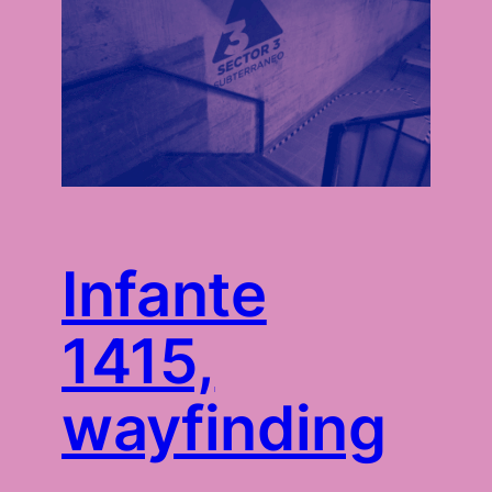
Infante
1415,
wayfinding